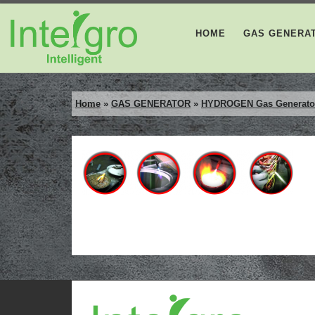
Skip to content
HOME
GAS GENERA
Home
»
GAS GENERATOR
»
HYDROGEN Gas Generator 