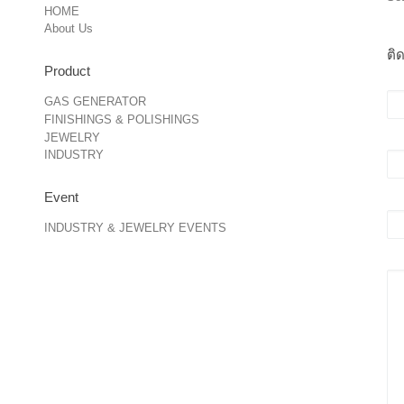
HOME
About Us
ติ
Product
ชื่
GAS GENERATOR
FINISHINGS & POLISHINGS
JEWELRY
อีเ
INDUSTRY
Event
เรื
INDUSTRY & JEWELRY EVENTS
ข้