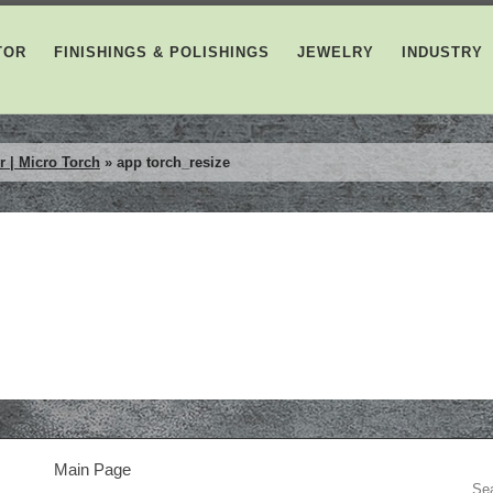
TOR
FINISHINGS & POLISHINGS
JEWELRY
INDUSTRY
| Micro Torch
»
app torch_resize
Main Page
S